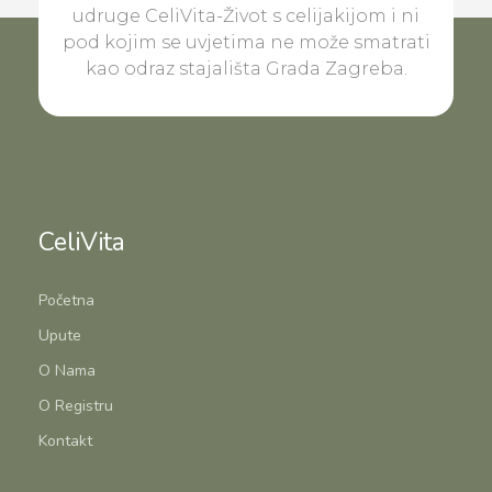
udruge CeliVita-Život s celijakijom i ni
pod kojim se uvjetima ne može smatrati
kao odraz stajališta Grada Zagreba.
CeliVita
Početna
Upute
O Nama
O Registru
Kontakt