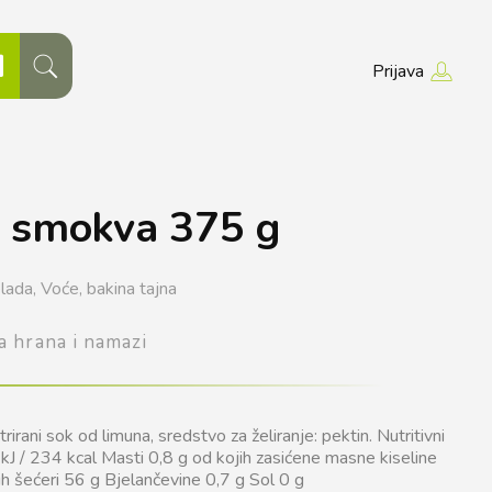
Prijava
 smokva 375 g
lada,
Voće,
bakina tajna
a hrana i namazi
irani sok od limuna, sredstvo za želiranje: pektin. Nutritivni
kJ / 234 kcal Masti 0,8 g od kojih zasićene masne kiseline
ih šećeri 56 g Bjelančevine 0,7 g Sol 0 g