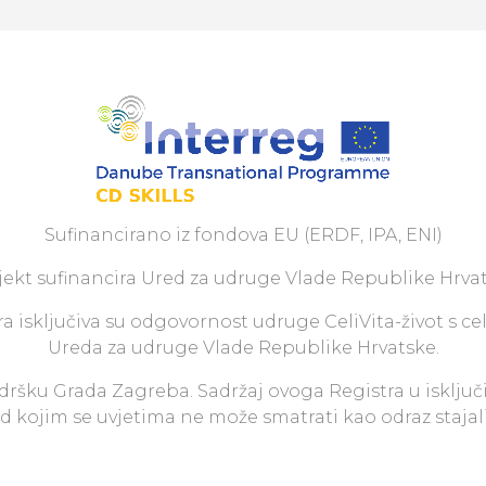
Sufinancirano iz fondova EU (ERDF, IPA, ENI)
jekt sufinancira Ured za udruge Vlade Republike Hrvat
a isključiva su odgovornost udruge CeliVita-život s ce
Ureda za udruge Vlade Republike Hrvatske.
odršku Grada Zagreba. Sadržaj ovoga Registra u isključ
pod kojim se uvjetima ne može smatrati kao odraz staja