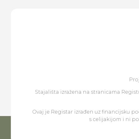
Pro
Stajališta izražena na stranicama Registr
Ovaj je Registar izrađen uz financijsku p
s celijakijom i ni 