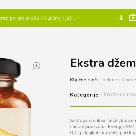
Ekstra džem
open
Ključne riječi
pekmez,
Marme
Konzerviran
Kategorije
Sastojci: smokva, šećer, koncentr
sastav proizvoda: Energija 994 
0,1 g Ugljikohidrati 56 g od koj