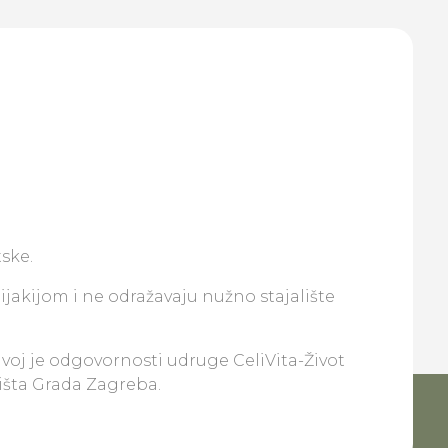
ske.
lijakijom i ne odražavaju nužno stajalište
ivoj je odgovornosti udruge CeliVita-Život
lišta Grada Zagreba.