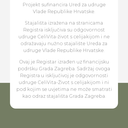
Projekt sufinancira Ured za udruge
Vlade Republike Hrvatske.
Stajališta izražena na stranicama
Registra isključiva su odgovornost
udruge CeliVita-život s celijakijom i ne
odražavaju nužno stajalište Ureda za
udruge Vlade Republike Hrvatske.
Ovaj je Registar izrađen uz financijsku
podršku Grada Zagreba. Sadržaj ovoga
Registra u isključivoj je odgovornosti
udruge CeliVita-Život s celijakijom i ni
pod kojim se uvjetima ne može smatrati
kao odraz stajališta Grada Zagreba.