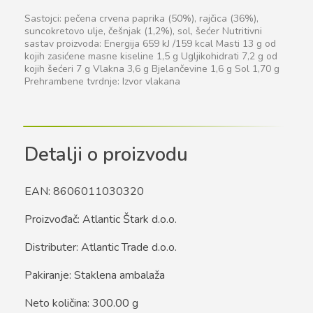
Sastojci: pečena crvena paprika (50%), rajčica (36%),
suncokretovo ulje, češnjak (1,2%), sol, šećer Nutritivni
sastav proizvoda: Energija 659 kJ /159 kcal Masti 13 g od
kojih zasićene masne kiseline 1,5 g Ugljikohidrati 7,2 g od
kojih šećeri 7 g Vlakna 3,6 g Bjelančevine 1,6 g Sol 1,70 g
Prehrambene tvrdnje: Izvor vlakana
Detalji o proizvodu
EAN: 8606011030320
Proizvođač: Atlantic Štark d.o.o.
Distributer: Atlantic Trade d.o.o.
Pakiranje: Staklena ambalaža
Neto količina: 300.00 g