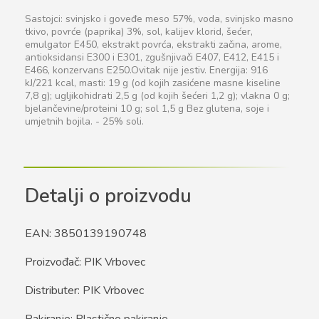
Sastojci: svinjsko i goveđe meso 57%, voda, svinjsko masno
tkivo, povrće (paprika) 3%, sol, kalijev klorid, šećer,
emulgator E450, ekstrakt povrća, ekstrakti začina, arome,
antioksidansi E300 i E301, zgušnjivači E407, E412, E415 i
E466, konzervans E250.Ovitak nije jestiv. Energija: 916
kJ/221 kcal, masti: 19 g (od kojih zasićene masne kiseline
7,8 g); ugljikohidrati 2,5 g (od kojih šećeri 1,2 g); vlakna 0 g;
bjelančevine/proteini 10 g; sol 1,5 g Bez glutena, soje i
umjetnih bojila. - 25% soli.
Detalji o proizvodu
EAN: 3850139190748
Proizvođač: PIK Vrbovec
Distributer: PIK Vrbovec