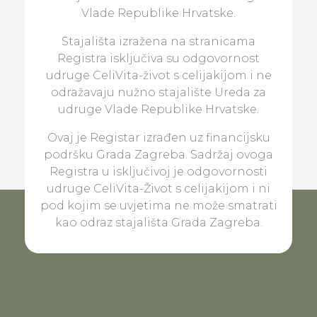
Vlade Republike Hrvatske.
Stajališta izražena na stranicama
Registra isključiva su odgovornost
udruge CeliVita-život s celijakijom i ne
odražavaju nužno stajalište Ureda za
udruge Vlade Republike Hrvatske.
Ovaj je Registar izrađen uz financijsku
podršku Grada Zagreba. Sadržaj ovoga
Registra u isključivoj je odgovornosti
udruge CeliVita-Život s celijakijom i ni
pod kojim se uvjetima ne može smatrati
kao odraz stajališta Grada Zagreba.