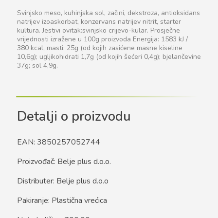
Svinjsko meso, kuhinjska sol, začini, dekstroza, antioksidans
natrijev izoaskorbat, konzervans natrijev nitrit, starter
kultura. Jestivi ovitak:svinjsko crijevo-kular. Prosječne
vrijednosti izražene u 100g proizvoda Energija: 1583 kJ /
380 kcal, masti: 25g (od kojih zasićene masne kiseline
10,6g); ugljikohidrati 1,7g (od kojih šećeri 0,4g); bjelančevine
37g; sol 4,9g.
Detalji o proizvodu
EAN: 3850257052744
Proizvođač: Belje plus d.o.o.
Distributer: Belje plus d.o.o
Pakiranje: Plastična vrećica