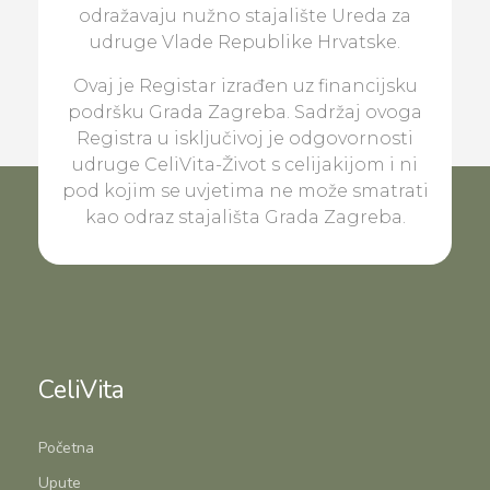
odražavaju nužno stajalište Ureda za
udruge Vlade Republike Hrvatske.
Ovaj je Registar izrađen uz financijsku
podršku Grada Zagreba. Sadržaj ovoga
Registra u isključivoj je odgovornosti
udruge CeliVita-Život s celijakijom i ni
pod kojim se uvjetima ne može smatrati
kao odraz stajališta Grada Zagreba.
CeliVita
Početna
Upute