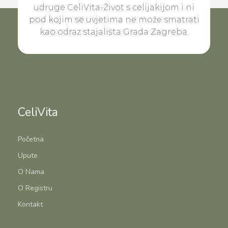
udruge CeliVita-Život s celijakijom i ni
pod kojim se uvjetima ne može smatrati
kao odraz stajališta Grada Zagreba.
CeliVita
Početna
Upute
O Nama
O Registru
Kontakt