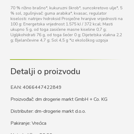
70 % rižino brašno*, kukuruzni škrob*, suncokretovo ulje*, 5
% sol, zgušnjivač: guma arabika*, kvasac, regulator
kiselosti: natrijev hidroksid Prosječne hranjive vrijednosti na
100 g: Energetska vrijednost 1.575 kJ / 372 kcal; Masti
ukupno 5 g, od toga zasićene masne kiseline 0,7 g;
Ugljikohidrati 76 g, od toga šećer 0 g; Dijetetska vlakna 2,2
g; Bjelančevine 4,7 g; Sol 4,5 g *iz ekološkog uzgoja
Detalji o proizvodu
EAN: 4066447422849
Proizvođač: dm drogerie markt GmbH + Co. KG
Distributer: dm-drogerie markt d.o.o.
Pakiranje: Vrećica