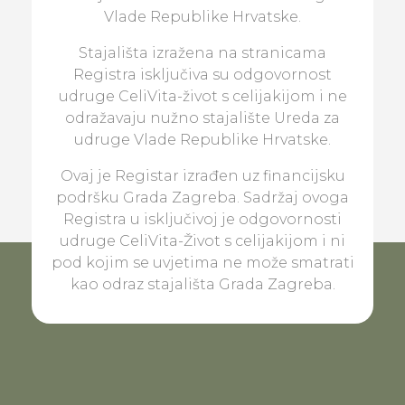
Vlade Republike Hrvatske.
Stajališta izražena na stranicama
Registra isključiva su odgovornost
udruge CeliVita-život s celijakijom i ne
odražavaju nužno stajalište Ureda za
udruge Vlade Republike Hrvatske.
Ovaj je Registar izrađen uz financijsku
podršku Grada Zagreba. Sadržaj ovoga
Registra u isključivoj je odgovornosti
udruge CeliVita-Život s celijakijom i ni
pod kojim se uvjetima ne može smatrati
kao odraz stajališta Grada Zagreba.