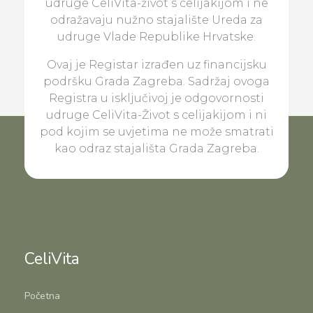
udruge CeliVita-život s celijakijom i ne
odražavaju nužno stajalište Ureda za
udruge Vlade Republike Hrvatske.
Ovaj je Registar izrađen uz financijsku
podršku Grada Zagreba. Sadržaj ovoga
Registra u isključivoj je odgovornosti
udruge CeliVita-Život s celijakijom i ni
pod kojim se uvjetima ne može smatrati
kao odraz stajališta Grada Zagreba.
CeliVita
Početna