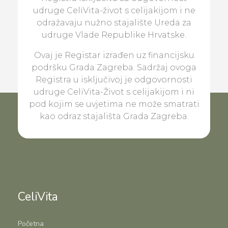
udruge CeliVita-život s celijakijom i ne
odražavaju nužno stajalište Ureda za
udruge Vlade Republike Hrvatske.
Ovaj je Registar izrađen uz financijsku
podršku Grada Zagreba. Sadržaj ovoga
Registra u isključivoj je odgovornosti
udruge CeliVita-Život s celijakijom i ni
pod kojim se uvjetima ne može smatrati
kao odraz stajališta Grada Zagreba.
CeliVita
Početna