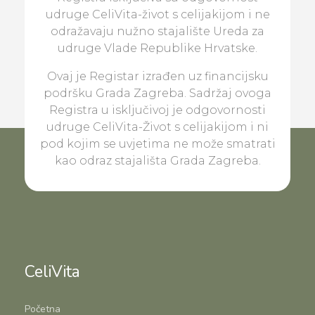
udruge CeliVita-život s celijakijom i ne
odražavaju nužno stajalište Ureda za
udruge Vlade Republike Hrvatske.
Ovaj je Registar izrađen uz financijsku
podršku Grada Zagreba. Sadržaj ovoga
Registra u isključivoj je odgovornosti
udruge CeliVita-Život s celijakijom i ni
pod kojim se uvjetima ne može smatrati
kao odraz stajališta Grada Zagreba.
CeliVita
Početna