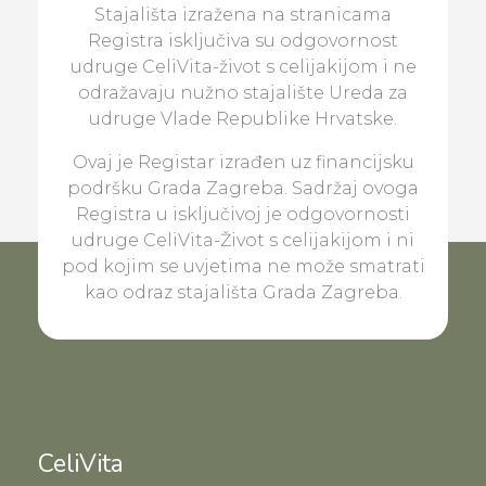
Stajališta izražena na stranicama
Registra isključiva su odgovornost
udruge CeliVita-život s celijakijom i ne
odražavaju nužno stajalište Ureda za
udruge Vlade Republike Hrvatske.
Ovaj je Registar izrađen uz financijsku
podršku Grada Zagreba. Sadržaj ovoga
Registra u isključivoj je odgovornosti
udruge CeliVita-Život s celijakijom i ni
pod kojim se uvjetima ne može smatrati
kao odraz stajališta Grada Zagreba.
CeliVita