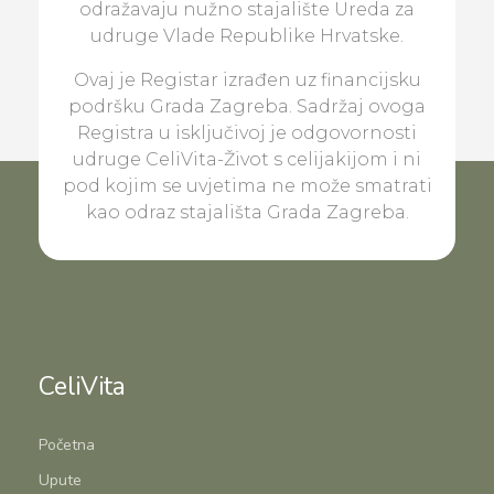
odražavaju nužno stajalište Ureda za
udruge Vlade Republike Hrvatske.
Ovaj je Registar izrađen uz financijsku
podršku Grada Zagreba. Sadržaj ovoga
Registra u isključivoj je odgovornosti
udruge CeliVita-Život s celijakijom i ni
pod kojim se uvjetima ne može smatrati
kao odraz stajališta Grada Zagreba.
CeliVita
Početna
Upute