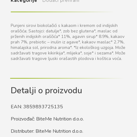
Kategorije
Dodaci prehrani
Punjeni sirovi biokolačići s kakaom i kremom od indijskih
oraščića; Sastojci: datulje*, zob bez glutena*, maslac od
prženih indijskih oraščića* 11%, agavin sirup* 8.9%, kakaov
prah 7%, prebiotic – inulin iz agave*, kakaov maslac* 2.7%,
himalajska sol, prirodna aroma*. *Iz ekološkog uzgoja. Može
sadržavati tragove kikirikija*, mlijeka*, soje* i sezama*. Može
sadržavati tragove ljuski orašastih plodova i koštica voća.
Detalji o proizvodu
EAN: 3859893725135
Proizvođač: BiteMe Nutrition d.o.o.
Distributer: BiteMe Nutrition d.o.o.