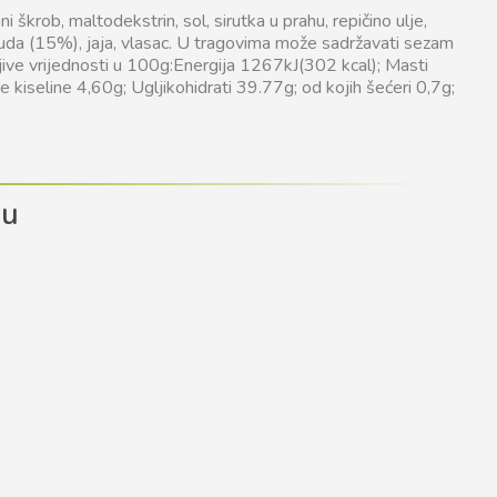
 škrob, maltodekstrin, sol, sirutka u prahu, repičino ulje,
uda (15%), jaja, vlasac. U tragovima može sadržavati sezam
jive vrijednosti u 100g:Energija 1267kJ(302 kcal); Masti
 kiseline 4,60g; Ugljikohidrati 39.77g; od kojih šećeri 0,7g;
du