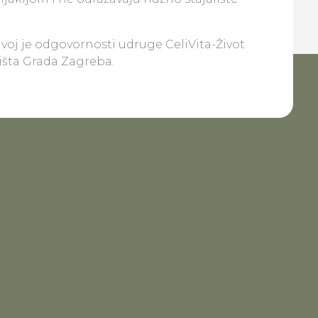
ivoj je odgovornosti udruge CeliVita-Život
lišta Grada Zagreba.