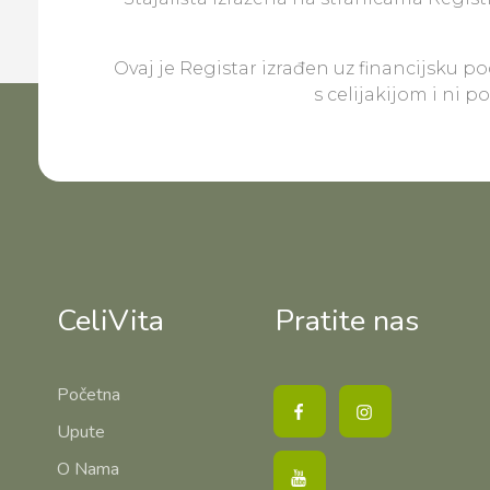
Ovaj je Registar izrađen uz financijsku p
s celijakijom i ni 
CeliVita
Pratite nas
Početna
Upute
O Nama