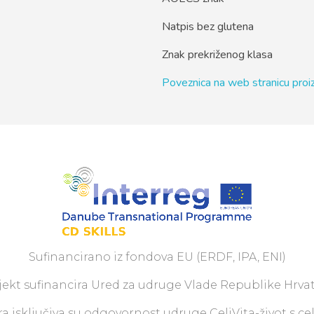
Natpis bez glutena
Znak prekriženog klasa
Poveznica na web stranicu pro
Sufinancirano iz fondova EU (ERDF, IPA, ENI)
jekt sufinancira Ured za udruge Vlade Republike Hrvat
a isključiva su odgovornost udruge CeliVita-život s ce