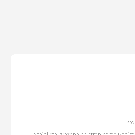
Pro
Stajališta izražena na stranicama Registr