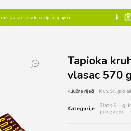
Tapioka kruh
open
vlasac 570 
Ključne riječi
Kruh,
Sir,
grickal
Slatkiši i gri
Kategorije
proizvodi