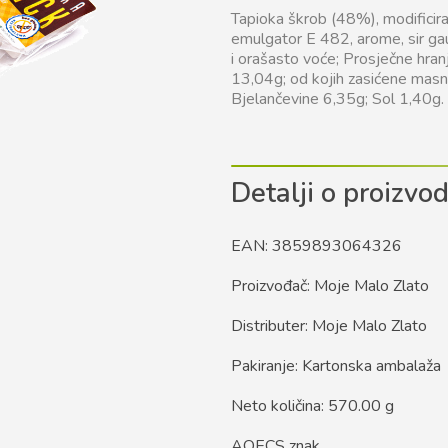
Tapioka škrob (48%), modificirani
emulgator E 482, arome, sir ga
i orašasto voće; Prosječne hran
13,04g; od kojih zasićene masne
Bjelančevine 6,35g; Sol 1,40g.
Detalji o proizvo
EAN: 3859893064326
Proizvođač: Moje Malo Zlato
Distributer: Moje Malo Zlato
Pakiranje: Kartonska ambalaža
Neto količina: 570.00 g
AOECS znak