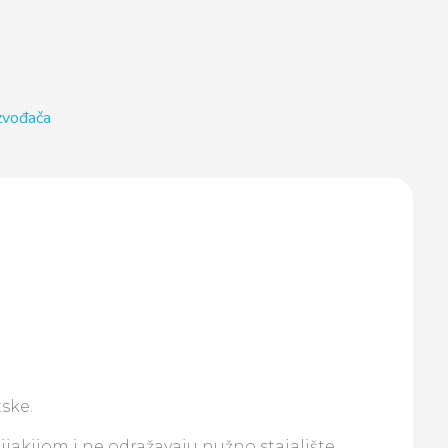
izvođača
ske.
lijakijom i ne odražavaju nužno stajalište