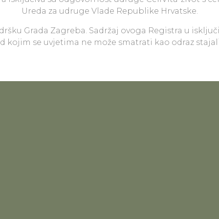
Ureda za udruge Vlade Republike Hrvatske.
odršku Grada Zagreba. Sadržaj ovoga Registra u isključ
pod kojim se uvjetima ne može smatrati kao odraz staja