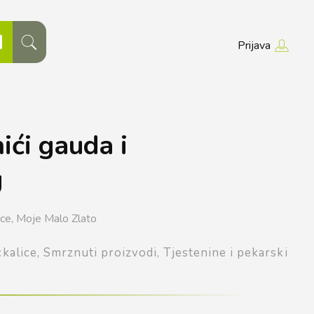
Prijava
ići gauda i
g
ice,
Moje Malo Zlato
ckalice,
Smrznuti proizvodi,
Tjestenine i pekarski