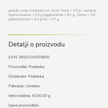
grašak, voda, kuhinjska sol, šećer; Masti = 0.9 g,- zasićene
masne kiseline = 0.2 g,Ugljikohidrati = 8.1 g,- šećeri = 1.8
g,Bjelančevine = 5.4 g,Sol = 0.7 g
Detalji o proizvodu
EAN: 3850104050800
Proizvođač: Podravka
Distributer: Podravka
Pakiranje: Limenka
Neto količina: 4200.00 g
Izjava proizvođača