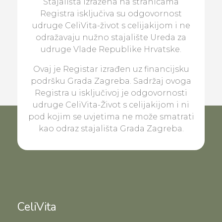
Stajališta izražena na stranicama
Registra isključiva su odgovornost
udruge CeliVita-život s celijakijom i ne
odražavaju nužno stajalište Ureda za
udruge Vlade Republike Hrvatske.
Ovaj je Registar izrađen uz financijsku
podršku Grada Zagreba. Sadržaj ovoga
Registra u isključivoj je odgovornosti
udruge CeliVita-Život s celijakijom i ni
pod kojim se uvjetima ne može smatrati
kao odraz stajališta Grada Zagreba.
CeliVita