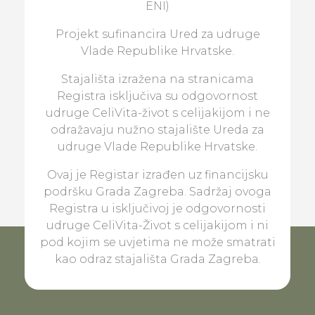
ENI)
Projekt sufinancira Ured za udruge
Vlade Republike Hrvatske.
Stajališta izražena na stranicama
Registra isključiva su odgovornost
udruge CeliVita-život s celijakijom i ne
odražavaju nužno stajalište Ureda za
udruge Vlade Republike Hrvatske.
Ovaj je Registar izrađen uz financijsku
podršku Grada Zagreba. Sadržaj ovoga
Registra u isključivoj je odgovornosti
udruge CeliVita-Život s celijakijom i ni
pod kojim se uvjetima ne može smatrati
kao odraz stajališta Grada Zagreba.