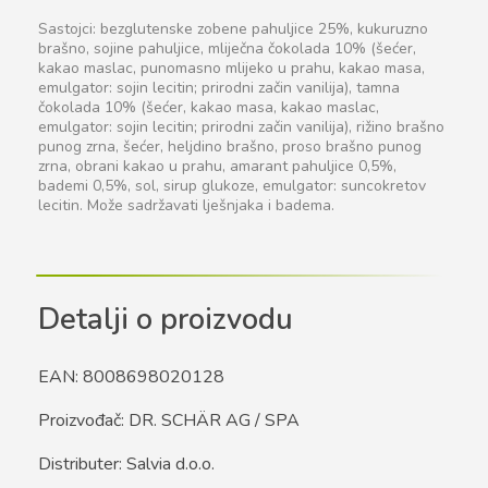
Sastojci: bezglutenske zobene pahuljice 25%, kukuruzno
brašno, sojine pahuljice, mliječna čokolada 10% (šećer,
kakao maslac, punomasno mlijeko u prahu, kakao masa,
emulgator: sojin lecitin; prirodni začin vanilija), tamna
čokolada 10% (šećer, kakao masa, kakao maslac,
emulgator: sojin lecitin; prirodni začin vanilija), rižino brašno
punog zrna, šećer, heljdino brašno, proso brašno punog
zrna, obrani kakao u prahu, amarant pahuljice 0,5%,
bademi 0,5%, sol, sirup glukoze, emulgator: suncokretov
lecitin. Može sadržavati lješnjaka i badema.
Detalji o proizvodu
EAN: 8008698020128
Proizvođač: DR. SCHÄR AG / SPA
Distributer: Salvia d.o.o.