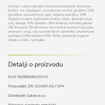
Sastojci: sojine pahuljice, kukuruzne pahuljice (kukurzno
brašno, sol, emulgator: suncokretov lecitin), grožđice 22%
(grožđice, suncokretovo ulje), heljdine pahuljice 19%
(heljdino brašno, kukuruzno brašno, šećer, glukozni sirup,
sol), datulje 10% (datulje, rižino brašno), komadići jabuke
2%, brusnice 1% (brusnice, koncentrat ananasovog soka,
ananasov sirup, ulje suncokretovih sjemenki), amarantove
pahuljice 0,5%, bademi 0,5%. Može sadržavati tragove
mlijeka, oraha i lješnjaka.
Detalji o proizvodu
EAN: 8008698020142
Proizvođač: DR. SCHÄR AG / SPA
Distributer: Salvia d.o.o.