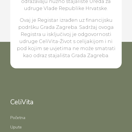
odražavaju nužno stajalište Ureda za
udruge Vlade Republike Hrvatske.
Ovaj je Registar izrađen uz financijsku
podršku Grada Zagreba. Sadržaj ovoga
Registra u isključivoj je odgovornosti
udruge CeliVita-Život s celijakijom i ni
pod kojim se uvjetima ne može smatrati
kao odraz stajališta Grada Zagreba.
CeliVita
Početna
Upute