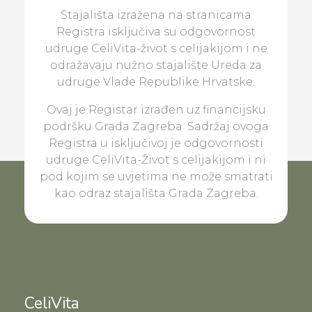
Stajališta izražena na stranicama
Registra isključiva su odgovornost
udruge CeliVita-život s celijakijom i ne
odražavaju nužno stajalište Ureda za
udruge Vlade Republike Hrvatske.
Ovaj je Registar izrađen uz financijsku
podršku Grada Zagreba. Sadržaj ovoga
Registra u isključivoj je odgovornosti
udruge CeliVita-Život s celijakijom i ni
pod kojim se uvjetima ne može smatrati
kao odraz stajališta Grada Zagreba.
CeliVita