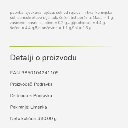
paprika, sjeckana rajčica, sok od rajčica, mrkva, kuhinjska
sol, suncokretovo ulje, luk, šećer, list peršina; Masti = 1 g,-
zasićene masne kiseline = 0.2 g,Ugljikohidrati = 4.4 g,-
šećeri = 4.4 g,Bjelančevine = 1.1 g,Sol = 1.3 g
Detalji o proizvodu
EAN: 3850104241109
Proizvođač: Podravka
Distributer: Podravka
Pakiranje: Limenka
Neto količina: 380.00 g