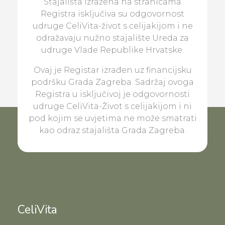
Stajališta izražena na stranicama
Registra isključiva su odgovornost
udruge CeliVita-život s celijakijom i ne
odražavaju nužno stajalište Ureda za
udruge Vlade Republike Hrvatske.
Ovaj je Registar izrađen uz financijsku
podršku Grada Zagreba. Sadržaj ovoga
Registra u isključivoj je odgovornosti
udruge CeliVita-Život s celijakijom i ni
pod kojim se uvjetima ne može smatrati
kao odraz stajališta Grada Zagreba.
CeliVita