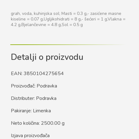
grah, voda, kuhinjska sol; Masti = 0.3 g,- zasićene masne
kiseline = 0.07 g,Ugljikohidrati = 8 g,- šećeri = 1 g,Vlakna =
4.2 g,Bjelančevine = 4.8 g,Sol = 0.5 g
Detalji o proizvodu
EAN: 3850104275654
Proizvođač: Podravka
Distributer: Podravka
Pakiranje: Limenka
Neto količina: 2500.00 g
Izjava proizvođača