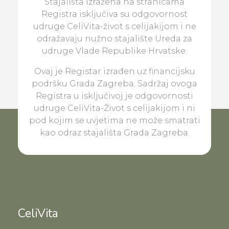
Stajališta izražena na stranicama
Registra isključiva su odgovornost
udruge CeliVita-život s celijakijom i ne
odražavaju nužno stajalište Ureda za
udruge Vlade Republike Hrvatske.
Ovaj je Registar izrađen uz financijsku
podršku Grada Zagreba. Sadržaj ovoga
Registra u isključivoj je odgovornosti
udruge CeliVita-Život s celijakijom i ni
pod kojim se uvjetima ne može smatrati
kao odraz stajališta Grada Zagreba.
CeliVita