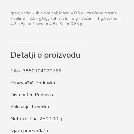
grah, voda, kuhinjska sol; Masti = 0.3 g,- zasićene masne
kiseline = 0.07 g,Ugljikohidrati = 8 g,- šećeri = 1 g,Vlakna =
4.2 g,Bjelančevine = 4.8 g,Sol = 0.65 g
Detalji o proizvodu
EAN: 3850104020766
Proizvođač: Podravka
Distributer: Podravka
Pakiranje: Limenka
Neto količina: 2500.00 g
Izjava proizvođača