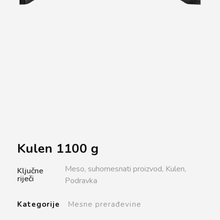
Kulen 1100 g
Meso,
suhomesnati proizvod,
Kulen,
Ključne
riječi
Podravka
Kategorije
Mesne prerađevine