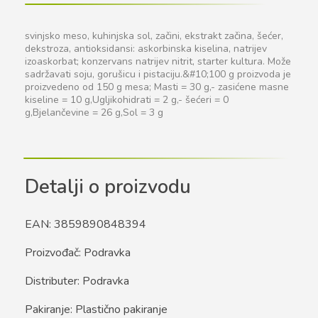
svinjsko meso, kuhinjska sol, začini, ekstrakt začina, šećer,
dekstroza, antioksidansi: askorbinska kiselina, natrijev
izoaskorbat; konzervans natrijev nitrit, starter kultura. Može
sadržavati soju, gorušicu i pistaciju.&#10;100 g proizvoda je
proizvedeno od 150 g mesa; Masti = 30 g,- zasićene masne
kiseline = 10 g,Ugljikohidrati = 2 g,- šećeri = 0
g,Bjelančevine = 26 g,Sol = 3 g
Detalji o proizvodu
EAN: 3859890848394
Proizvođač: Podravka
Distributer: Podravka
Pakiranje: Plastično pakiranje