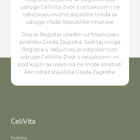
udruge CeliVita-život s celijakijom i ne
odražavaju nužno stajalište Ureda za
udruge Vlade Republike Hrvatske.
Ovaj je Registar izrađen uz financijsku
podršku Grada Zagreba. Sadržaj ovoga
Registra u isključivoj je odgovornosti
udruge CeliVita-Život s celijakijom i ni
pod kojim se uvjetima ne može smatrati
kao odraz stajališta Grada Zagreba.
CeliVita
Početna