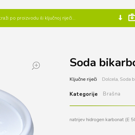
Soda bikarb
open
Ključne riječi
Dolcela,
Soda b
Brašna
Kategorije
natrijev hidrogen karbonat (E 50