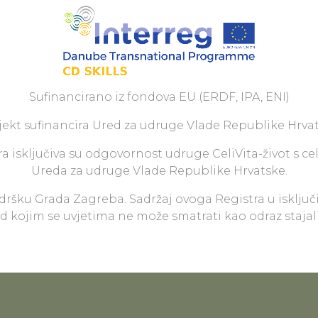
Sufinancirano iz fondova EU (ERDF, IPA, ENI)
jekt sufinancira Ured za udruge Vlade Republike Hrvat
a isključiva su odgovornost udruge CeliVita-život s ce
Ureda za udruge Vlade Republike Hrvatske.
odršku Grada Zagreba. Sadržaj ovoga Registra u isključ
pod kojim se uvjetima ne može smatrati kao odraz staja