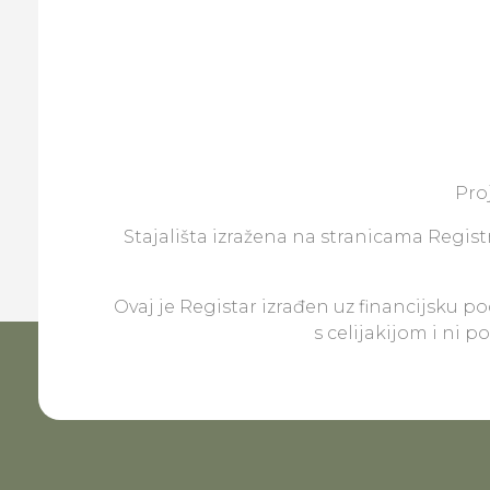
Pro
Stajališta izražena na stranicama Registr
Ovaj je Registar izrađen uz financijsku p
s celijakijom i ni 