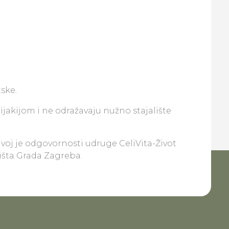
ske.
lijakijom i ne odražavaju nužno stajalište
ivoj je odgovornosti udruge CeliVita-Život
lišta Grada Zagreba.