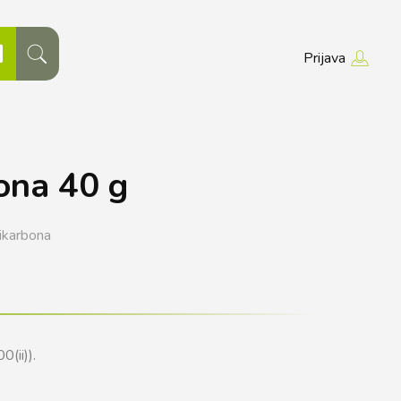
Prijava
ona 40 g
ikarbona
0(ii)).