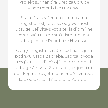
Projekt sufinancira Ured za udruge
Vlade Republike Hrvatske.
Stajališta izražena na stranicama
Registra isključiva su odgovornost
udruge CeliVita-život s celijakijom i ne
odražavaju nužno stajalište Ureda za
udruge Vlade Republike Hrvatske.
Ovaj je Registar izrađen uz financijsku
podršku Grada Zagreba. Sadržaj ovoga
Registra u isključivoj je odgovornosti
udruge CeliVita-Život s celijakijom i ni
pod kojim se uvjetima ne može smatrati
kao odraz stajališta Grada Zagreba.