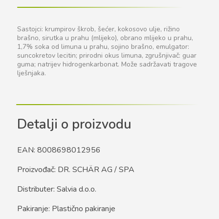
Sastojci: krumpirov škrob, šećer, kokosovo ulje, rižino
brašno, sirutka u prahu (mlijeko), obrano mlijeko u prahu,
1,7% soka od limuna u prahu, sojino brašno, emulgator:
suncokretov lecitin; prirodni okus limuna, zgrušnjivač: guar
guma; natrijev hidrogenkarbonat. Može sadržavati tragove
lješnjaka.
Detalji o proizvodu
EAN: 8008698012956
Proizvođač: DR. SCHÄR AG / SPA
Distributer: Salvia d.o.o.
Pakiranje: Plastično pakiranje