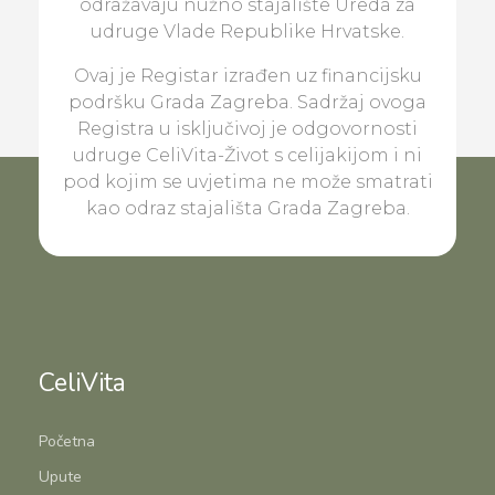
odražavaju nužno stajalište Ureda za
udruge Vlade Republike Hrvatske.
Ovaj je Registar izrađen uz financijsku
podršku Grada Zagreba. Sadržaj ovoga
Registra u isključivoj je odgovornosti
udruge CeliVita-Život s celijakijom i ni
pod kojim se uvjetima ne može smatrati
kao odraz stajališta Grada Zagreba.
CeliVita
Početna
Upute