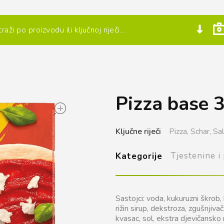
Pizza base 
open
Ključne riječi
Pizza,
Schar,
Sal
Tjestenine i
Kategorije
Sastojci: voda, kukuruzni škrob, 
rižin sirup, dekstroza, zgušnjiva
kvasac, sol, ekstra djevičansko 