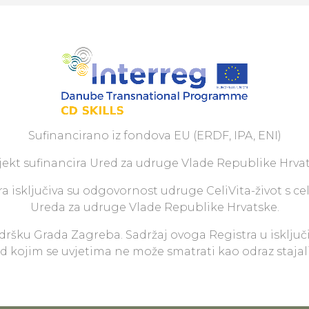
Sufinancirano iz fondova EU (ERDF, IPA, ENI)
jekt sufinancira Ured za udruge Vlade Republike Hrvat
a isključiva su odgovornost udruge CeliVita-život s ce
Ureda za udruge Vlade Republike Hrvatske.
odršku Grada Zagreba. Sadržaj ovoga Registra u isključ
pod kojim se uvjetima ne može smatrati kao odraz staja