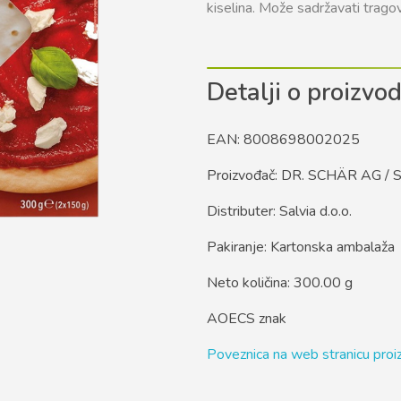
kiselina. Može sadržavati tra
Detalji o proizvo
EAN: 8008698002025
Proizvođač: DR. SCHÄR AG / 
Distributer: Salvia d.o.o.
Pakiranje: Kartonska ambalaža
Neto količina: 300.00 g
AOECS znak
Poveznica na web stranicu pro