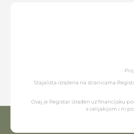
Pro
Stajališta izražena na stranicama Registr
Ovaj je Registar izrađen uz financijsku p
s celijakijom i ni 