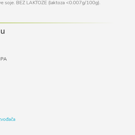
gove soje. BEZ LAKTOZE (laktoza <0.007g/100g).
du
SPA
izvođača