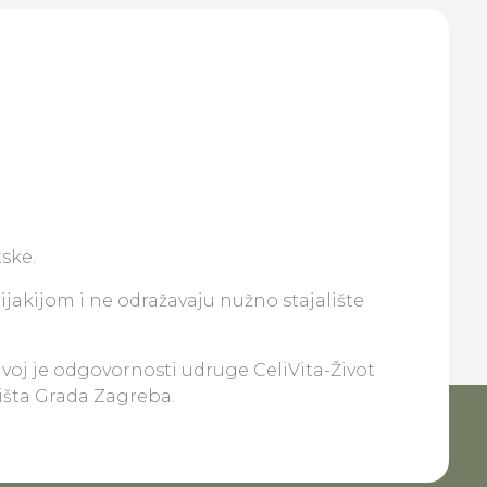
ske.
lijakijom i ne odražavaju nužno stajalište
ivoj je odgovornosti udruge CeliVita-Život
lišta Grada Zagreba.