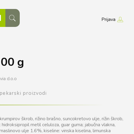
Prijava
300 g
via d.o.o
 pekarski proizvodi
krumpirov škrob, rižino brašno, suncokretovo ulje, rižin škrob,
č: hidroksipropil metil celuloza, guar guma; jabučna vlakna,
maslinovo ulje 1.6%, kiseline: vinska kiselina, limunska