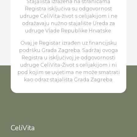
Stajališta izražena na stranicama
Registra isključiva su odgovornost
udruge CeliVita-život s celijakijom i ne
odražavaju nužno stajalište Ureda za
udruge Vlade Republike Hrvatske.
Ovaj je Registar izrađen uz financijsku
podršku Grada Zagreba. Sadržaj ovoga
Registra u isključivoj je odgovornosti
udruge CeliVita-Život s celijakijom i ni
pod kojim se uvjetima ne može smatrati
kao odraz stajališta Grada Zagreba.
CeliVita