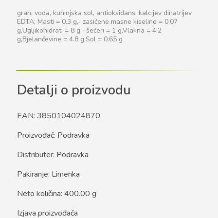
grah, voda, kuhinjska sol, antioksidans: kalcijev dinatrijev
EDTA; Masti = 0.3 g,- zasićene masne kiseline = 0.07
g,Ugljikohidrati = 8 g,- šećeri = 1 g,Vlakna = 4.2
g,Bjelančevine = 4.8 g,Sol = 0.65 g
Detalji o proizvodu
EAN: 3850104024870
Proizvođač: Podravka
Distributer: Podravka
Pakiranje: Limenka
Neto količina: 400.00 g
Izjava proizvođača