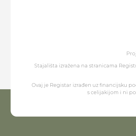
Pro
Stajališta izražena na stranicama Registr
Ovaj je Registar izrađen uz financijsku p
s celijakijom i ni 