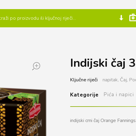
Indijski čaj 
open
Ključne riječi
napitak,
Čaj,
Po
Pića i napici
Kategorije
indijski crni čaj Orange Fannings