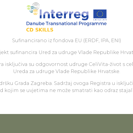
Sufinancirano iz fondova EU (ERDF, IPA, ENI)
jekt sufinancira Ured za udruge Vlade Republike Hrvat
a isključiva su odgovornost udruge CeliVita-život s ce
Ureda za udruge Vlade Republike Hrvatske.
odršku Grada Zagreba. Sadržaj ovoga Registra u isključ
pod kojim se uvjetima ne može smatrati kao odraz staja