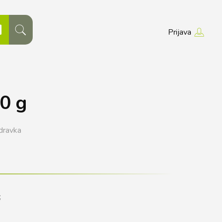
Prijava
30 g
dravka
;