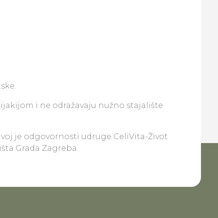
ske.
lijakijom i ne odražavaju nužno stajalište
ivoj je odgovornosti udruge CeliVita-Život
lišta Grada Zagreba.