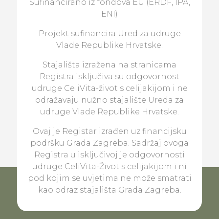
Sufinancirano iz fondova EU (ERDF, IPA,
ENI)
Projekt sufinancira Ured za udruge
Vlade Republike Hrvatske.
Stajališta izražena na stranicama
Registra isključiva su odgovornost
udruge CeliVita-život s celijakijom i ne
odražavaju nužno stajalište Ureda za
udruge Vlade Republike Hrvatske.
Ovaj je Registar izrađen uz financijsku
podršku Grada Zagreba. Sadržaj ovoga
Registra u isključivoj je odgovornosti
udruge CeliVita-Život s celijakijom i ni
pod kojim se uvjetima ne može smatrati
kao odraz stajališta Grada Zagreba.