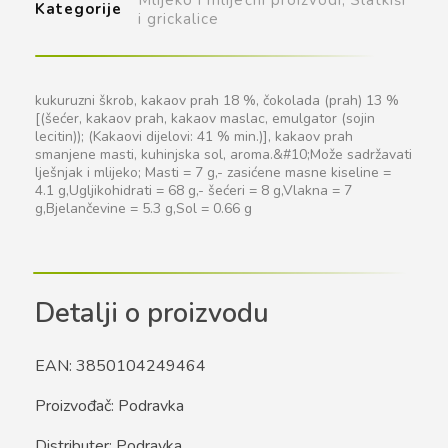
Kategorije
i grickalice
kukuruzni škrob, kakaov prah 18 %, čokolada (prah) 13 %
[(šećer, kakaov prah, kakaov maslac, emulgator (sojin
lecitin)); (Kakaovi dijelovi: 41 % min.)], kakaov prah
smanjene masti, kuhinjska sol, aroma.&#10;Može sadržavati
lješnjak i mlijeko; Masti = 7 g,- zasićene masne kiseline =
4.1 g,Ugljikohidrati = 68 g,- šećeri = 8 g,Vlakna = 7
g,Bjelančevine = 5.3 g,Sol = 0.66 g
Detalji o proizvodu
EAN: 3850104249464
Proizvođač: Podravka
Distributer: Podravka