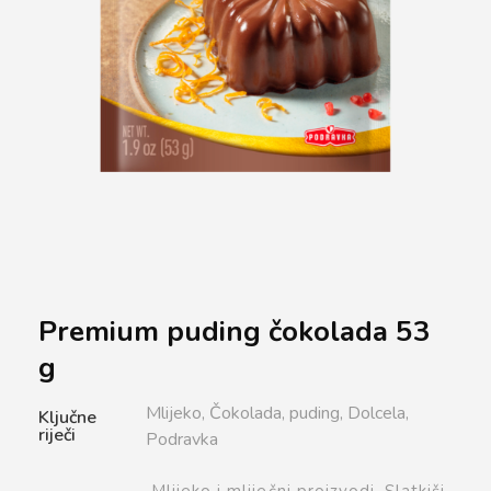
Premium puding čokolada 53
g
Mlijeko,
Čokolada,
puding,
Dolcela,
Ključne
riječi
Podravka
Mlijeko i mliječni proizvodi,
Slatkiši