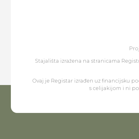
Pro
Stajališta izražena na stranicama Registr
Ovaj je Registar izrađen uz financijsku p
s celijakijom i ni 