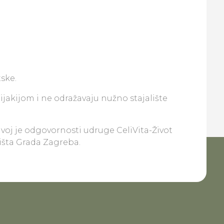
ske.
lijakijom i ne odražavaju nužno stajalište
ivoj je odgovornosti udruge CeliVita-Život
lišta Grada Zagreba.