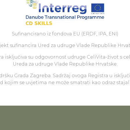
Sufinancirano iz fondova EU (ERDF, IPA, ENI)
jekt sufinancira Ured za udruge Vlade Republike Hrvat
a isključiva su odgovornost udruge CeliVita-život s ce
Ureda za udruge Vlade Republike Hrvatske.
odršku Grada Zagreba. Sadržaj ovoga Registra u isključ
pod kojim se uvjetima ne može smatrati kao odraz staja