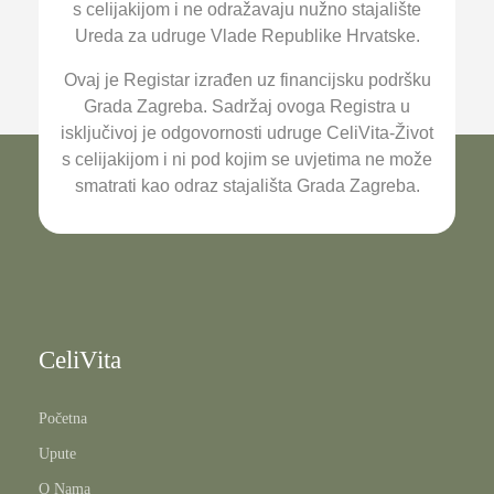
s celijakijom i ne odražavaju nužno stajalište
Ureda za udruge Vlade Republike Hrvatske.
Ovaj je Registar izrađen uz financijsku podršku
Grada Zagreba. Sadržaj ovoga Registra u
isključivoj je odgovornosti udruge CeliVita-Život
s celijakijom i ni pod kojim se uvjetima ne može
smatrati kao odraz stajališta Grada Zagreba.
CeliVita
Početna
Upute
O Nama