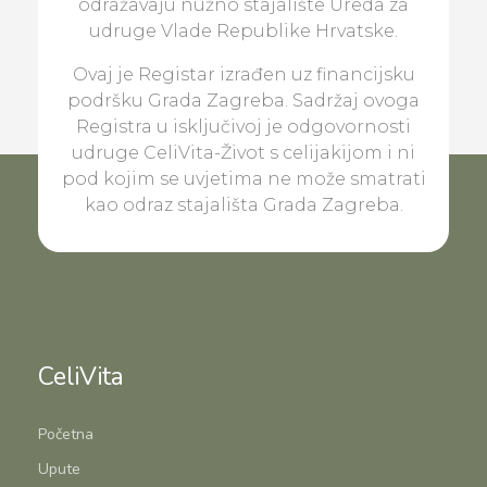
odražavaju nužno stajalište Ureda za
udruge Vlade Republike Hrvatske.
Ovaj je Registar izrađen uz financijsku
podršku Grada Zagreba. Sadržaj ovoga
Registra u isključivoj je odgovornosti
udruge CeliVita-Život s celijakijom i ni
pod kojim se uvjetima ne može smatrati
kao odraz stajališta Grada Zagreba.
CeliVita
Početna
Upute