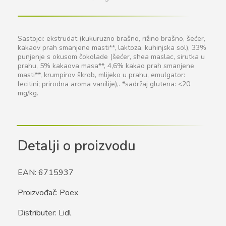
Sastojci: ekstrudat (kukuruzno brašno, rižino brašno, šećer,
kakaov prah smanjene masti**, laktoza, kuhinjska sol), 33%
punjenje s okusom čokolade (šećer, shea maslac, sirutka u
prahu, 5% kakaova masa**, 4,6% kakao prah smanjene
masti**, krumpirov škrob, mlijeko u prahu, emulgator:
lecitini; prirodna aroma vanilije),. *sadržaj glutena: <20
mg/kg.
Detalji o proizvodu
EAN: 6715937
Proizvođač: Poex
Distributer: Lidl