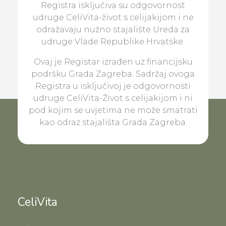
Registra isključiva su odgovornost
udruge CeliVita-život s celijakijom i ne
odražavaju nužno stajalište Ureda za
udruge Vlade Republike Hrvatske.
Ovaj je Registar izrađen uz financijsku
podršku Grada Zagreba. Sadržaj ovoga
Registra u isključivoj je odgovornosti
udruge CeliVita-Život s celijakijom i ni
pod kojim se uvjetima ne može smatrati
kao odraz stajališta Grada Zagreba.
CeliVita