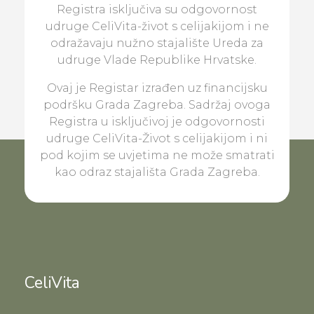
Registra isključiva su odgovornost
udruge CeliVita-život s celijakijom i ne
odražavaju nužno stajalište Ureda za
udruge Vlade Republike Hrvatske.
Ovaj je Registar izrađen uz financijsku
podršku Grada Zagreba. Sadržaj ovoga
Registra u isključivoj je odgovornosti
udruge CeliVita-Život s celijakijom i ni
pod kojim se uvjetima ne može smatrati
kao odraz stajališta Grada Zagreba.
CeliVita