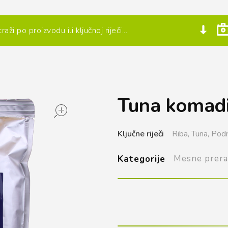
Tuna komadić
open
Ključne riječi
Riba,
Tuna,
Podr
Mesne prera
Kategorije