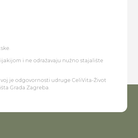
ske.
lijakijom i ne odražavaju nužno stajalište
ivoj je odgovornosti udruge CeliVita-Život
lišta Grada Zagreba.