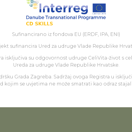
Sufinancirano iz fondova EU (ERDF, IPA, ENI)
jekt sufinancira Ured za udruge Vlade Republike Hrvat
a isključiva su odgovornost udruge CeliVita-život s ce
Ureda za udruge Vlade Republike Hrvatske.
odršku Grada Zagreba. Sadržaj ovoga Registra u isključ
pod kojim se uvjetima ne može smatrati kao odraz staja