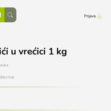
Prijava
i u vrećici 1 kg
avka
đevine