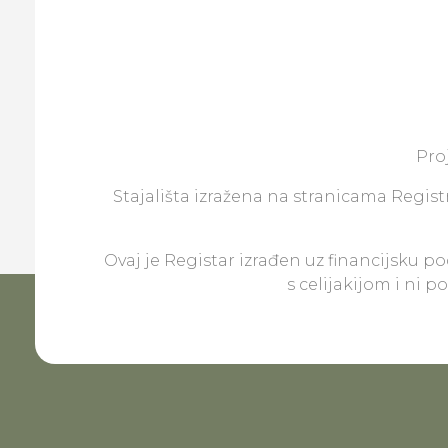
Pro
Stajališta izražena na stranicama Registr
Ovaj je Registar izrađen uz financijsku p
s celijakijom i ni 