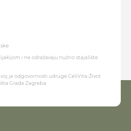
ske.
lijakijom i ne odražavaju nužno stajalište
ivoj je odgovornosti udruge CeliVita-Život
lišta Grada Zagreba.