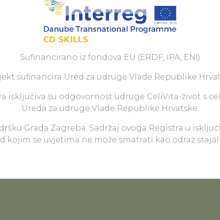
Sufinancirano iz fondova EU (ERDF, IPA, ENI)
jekt sufinancira Ured za udruge Vlade Republike Hrvat
a isključiva su odgovornost udruge CeliVita-život s ce
Ureda za udruge Vlade Republike Hrvatske.
odršku Grada Zagreba. Sadržaj ovoga Registra u isključ
pod kojim se uvjetima ne može smatrati kao odraz staja