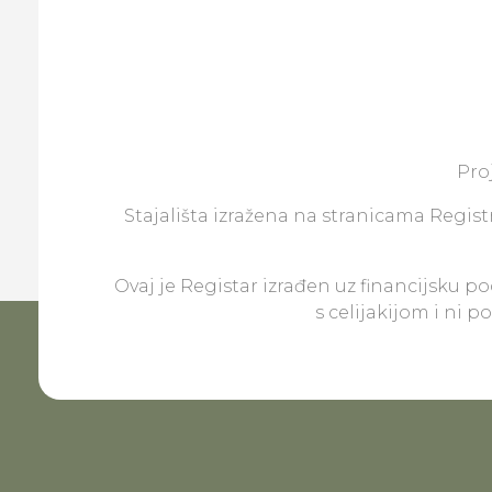
Pro
Stajališta izražena na stranicama Registr
Ovaj je Registar izrađen uz financijsku p
s celijakijom i ni 