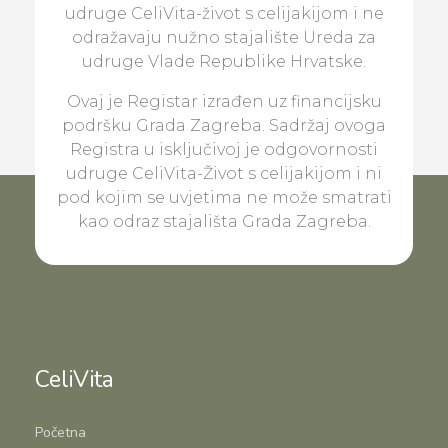
udruge CeliVita-život s celijakijom i ne
odražavaju nužno stajalište Ureda za
udruge Vlade Republike Hrvatske.
Ovaj je Registar izrađen uz financijsku
podršku Grada Zagreba. Sadržaj ovoga
Registra u isključivoj je odgovornosti
udruge CeliVita-Život s celijakijom i ni
pod kojim se uvjetima ne može smatrati
kao odraz stajališta Grada Zagreba.
CeliVita
Početna