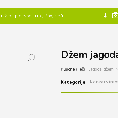
Džem jagoda
open
Ključne riječi
Jagoda,
džem,
N
Konzerviran
Kategorije