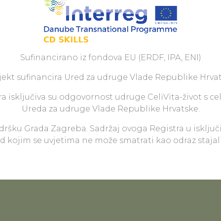
Sufinancirano iz fondova EU (ERDF, IPA, ENI)
jekt sufinancira Ured za udruge Vlade Republike Hrvat
a isključiva su odgovornost udruge CeliVita-život s ce
Ureda za udruge Vlade Republike Hrvatske.
odršku Grada Zagreba. Sadržaj ovoga Registra u isključ
pod kojim se uvjetima ne može smatrati kao odraz staja