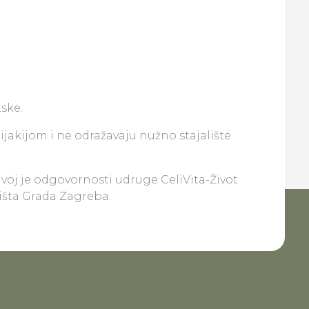
ske.
lijakijom i ne odražavaju nužno stajalište
ivoj je odgovornosti udruge CeliVita-Život
lišta Grada Zagreba.