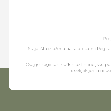
Pro
Stajališta izražena na stranicama Registr
Ovaj je Registar izrađen uz financijsku p
s celijakijom i ni 