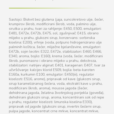
Sastojci: Biskvit bez glutena (jaja, suncokretovo ulje, šećer,
krumpirov škrob, modificirani škrob, voda, palmino ulje,
sirutka u prahu, tvari za rahljenje: E450, E500, emulgatori:
E481, E472e, E472b, E475, sol, zgušnjivač: E415, obrano
mlijeko u prahu, glukozni sirup, konzervans: sorbinska
kiselina: E200), vrhnje (voda, potpuno hidrogenizirano ulje
palminih koštica, šećer, mliječne bjelančevine, emulgatori:
E472b, sojin lecitin: E322, E472e, stabilizatori: E460, E466,
E340, aroma, bojilo: E160), krema (voda, šećer, modificirani
škrob, punomasno i obrano mlijeko u prahu, dekstroza,
stabilizatori: natrijev alginat: E401, karagenan: E407, tvar za
učvršćivanje: kalcijev klorid E509, bojila: beta-karoten
E160a, kurkumin E100, emulgator: E450(iii), regulator
kiselosti: E516, arome), pripravak od kave (glukozni sirup,
sirup karameliziranog šećera, voda, ekstrakt kave u prahu,
modificirani škrob, aroma), mousse jagoda (šećer,
dehidrirana jagoda, želatina životinjskog porijekla (goveđa),
dehidrirani glukozni sirup, aroma, koncentrirani sok od repe
u prahu, regulator kiselosti: limunska kiselina E330),
pripravak od jagode (glukozni sirup, invertni šećerni sirup,
pulpa jagode, koncentrat crne mrkve, koncentrat mrkve,