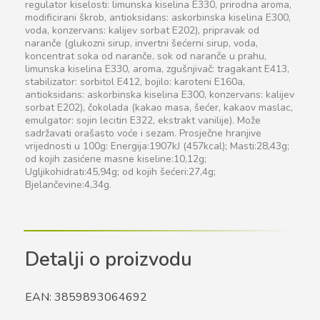
regulator kiselosti: limunska kiselina E330, prirodna aroma,
modificirani škrob, antioksidans: askorbinska kiselina E300,
voda, konzervans: kalijev sorbat E202), pripravak od
naranče (glukozni sirup, invertni šećerni sirup, voda,
koncentrat soka od naranče, sok od naranče u prahu,
limunska kiselina E330, aroma, zgušnjivač: tragakant E413,
stabilizator: sorbitol E412, bojilo: karoteni E160a,
antioksidans: askorbinska kiselina E300, konzervans: kalijev
sorbat E202), čokolada (kakao masa, šećer, kakaov maslac,
emulgator: sojin lecitin E322, ekstrakt vanilije). Može
sadržavati orašasto voće i sezam. Prosječne hranjive
vrijednosti u 100g: Energija:1907kJ (457kcal); Masti:28,43g;
od kojih zasićene masne kiseline:10,12g;
Ugljikohidrati:45,94g; od kojih šećeri:27,4g;
Bjelančevine:4,34g.
Detalji o proizvodu
EAN: 3859893064692