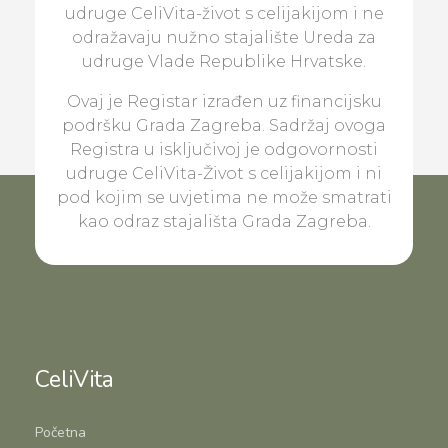
udruge CeliVita-život s celijakijom i ne
odražavaju nužno stajalište Ureda za
udruge Vlade Republike Hrvatske.
Ovaj je Registar izrađen uz financijsku
podršku Grada Zagreba. Sadržaj ovoga
Registra u isključivoj je odgovornosti
udruge CeliVita-Život s celijakijom i ni
pod kojim se uvjetima ne može smatrati
kao odraz stajališta Grada Zagreba.
CeliVita
Početna