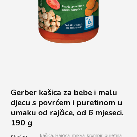
Gerber kašica za bebe i malu
djecu s povrćem i puretinom u
umaku od rajčice, od 6 mjeseci,
190 g
kašica,
Rajčica,
mrkva,
krumpir,
puretina,
Ključne