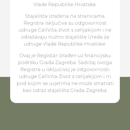
Vlade Republike Hrvatske.
Stajališta izražena na stranicama
Registra isključiva su odgovornost
udruge CeliVita-život s celijakijom i ne
odražavaju nužno stajalište Ureda za
udruge Vlade Republike Hrvatske.
Ovaj je Registar izrađen uz financijsku
podršku Grada Zagreba. Sadržaj ovoga
Registra u isključivoj je odgovornosti
udruge CeliVita-Život s celijakijom i ni
pod kojim se uvjetima ne može smatrati
kao odraz stajališta Grada Zagreba.