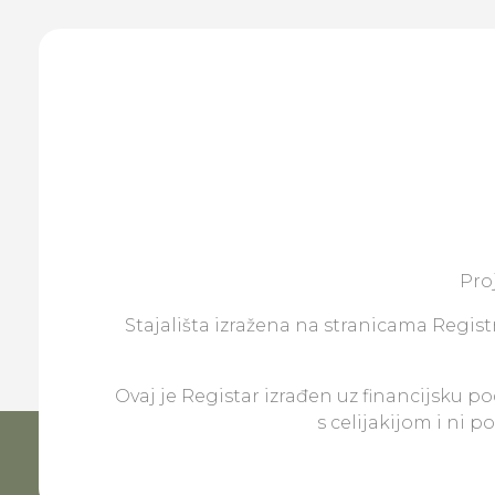
Pro
Stajališta izražena na stranicama Registr
Ovaj je Registar izrađen uz financijsku p
s celijakijom i ni 