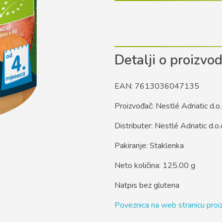
Detalji o proizvo
EAN: 7613036047135
Proizvođač: Nestlé Adriatic d.o.
Distributer: Nestlé Adriatic d.o.
Pakiranje: Staklenka
Neto količina: 125.00 g
Natpis bez glutena
Poveznica na web stranicu pro