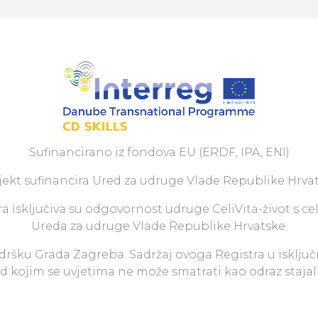
Sufinancirano iz fondova EU (ERDF, IPA, ENI)
jekt sufinancira Ured za udruge Vlade Republike Hrvat
a isključiva su odgovornost udruge CeliVita-život s ce
Ureda za udruge Vlade Republike Hrvatske.
odršku Grada Zagreba. Sadržaj ovoga Registra u isključ
pod kojim se uvjetima ne može smatrati kao odraz staja