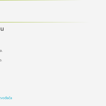
du
o.
o.
izvođača