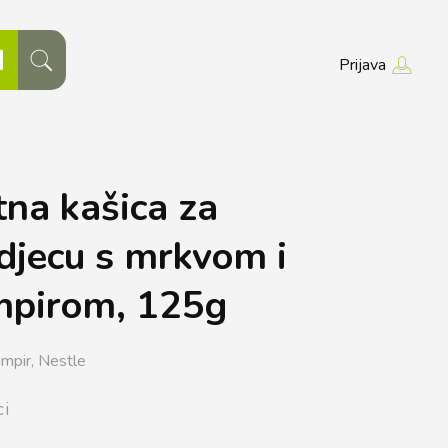
Prijava
tna kašica za
djecu s mrkvom i
mpirom, 125g
umpir,
Nestle
ci