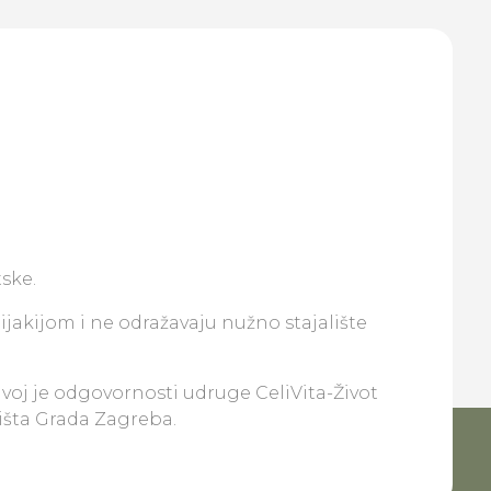
ske.
lijakijom i ne odražavaju nužno stajalište
ivoj je odgovornosti udruge CeliVita-Život
lišta Grada Zagreba.