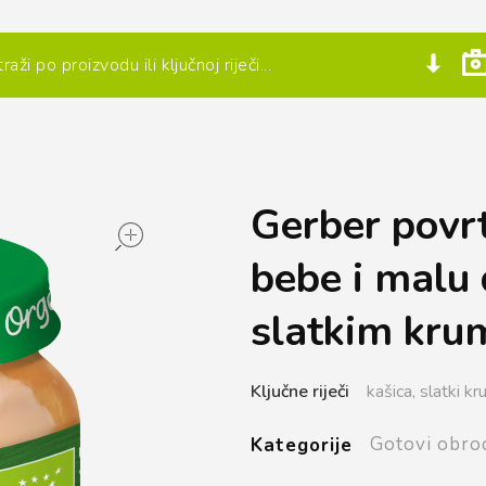
Gerber povr
open
bebe i malu 
slatkim kru
Ključne riječi
kašica,
slatki kr
Gotovi obro
Kategorije