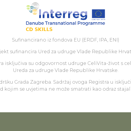
Sufinancirano iz fondova EU (ERDF, IPA, ENI)
jekt sufinancira Ured za udruge Vlade Republike Hrvat
a isključiva su odgovornost udruge CeliVita-život s ce
Ureda za udruge Vlade Republike Hrvatske.
odršku Grada Zagreba. Sadržaj ovoga Registra u isključ
pod kojim se uvjetima ne može smatrati kao odraz staja