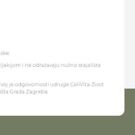
ske.
lijakijom i ne odražavaju nužno stajalište
ivoj je odgovornosti udruge CeliVita-Život
lišta Grada Zagreba.