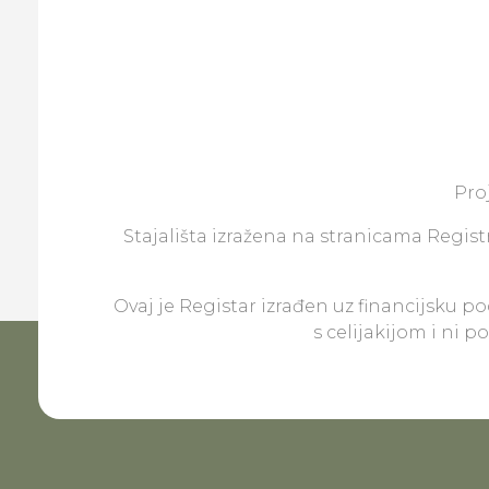
Pro
Stajališta izražena na stranicama Registr
Ovaj je Registar izrađen uz financijsku p
s celijakijom i ni 