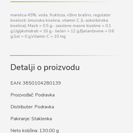
marelica 45%, voda, fruktoza, rižino brašno, regulator
kiselosti: limunska kiselina, vitamin C (L-askorbinska
kiselina); Masti = 0.5 g,- zasićene masne kiseline = 0.1
g,Ugljikohidrati = 16 g,- šećeri = 12 g,Bjelančevine = 0.6
g,Sol = 0 g,Vitamin C = 10 mg
Detalji o proizvodu
EAN: 3850104280139
Proizvođač: Podravka
Distributer: Podravka
Pakiranje: Staklenka
Neto količina: 130.00 g