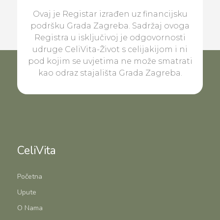
Ovaj je Registar izrađen uz financijsku
podršku Grada Zagreba. Sadržaj ovoga
Registra u isključivoj je odgovornosti
udruge CeliVita-Život s celijakijom i ni
pod kojim se uvjetima ne može smatrati
kao odraz stajališta Grada Zagreba.
CeliVita
Početna
Upute
O Nama