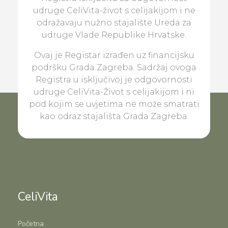
udruge CeliVita-život s celijakijom i ne
odražavaju nužno stajalište Ureda za
udruge Vlade Republike Hrvatske.
Ovaj je Registar izrađen uz financijsku
podršku Grada Zagreba. Sadržaj ovoga
Registra u isključivoj je odgovornosti
udruge CeliVita-Život s celijakijom i ni
pod kojim se uvjetima ne može smatrati
kao odraz stajališta Grada Zagreba.
CeliVita
Početna