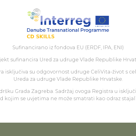
Sufinancirano iz fondova EU (ERDF, IPA, ENI)
jekt sufinancira Ured za udruge Vlade Republike Hrvat
a isključiva su odgovornost udruge CeliVita-život s ce
Ureda za udruge Vlade Republike Hrvatske.
odršku Grada Zagreba. Sadržaj ovoga Registra u isključ
pod kojim se uvjetima ne može smatrati kao odraz staja