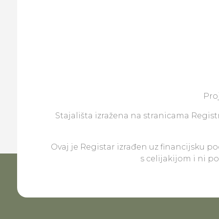
Pro
Stajališta izražena na stranicama Registr
Ovaj je Registar izrađen uz financijsku p
s celijakijom i ni 