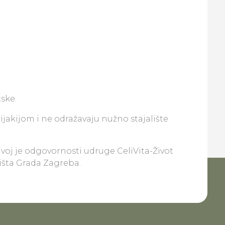
ske.
lijakijom i ne odražavaju nužno stajalište
ivoj je odgovornosti udruge CeliVita-Život
lišta Grada Zagreba.