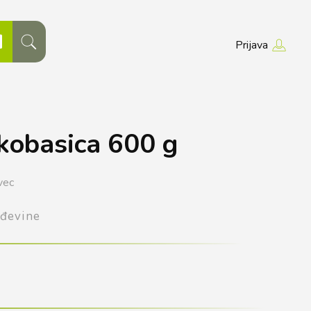
Prijava
obasica 600 g
vec
đevine